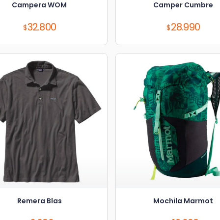
Campera WOM
Camper Cumbre
Precio:
Precio:
32.800
28.990
Remera Blas
Mochila Marmot