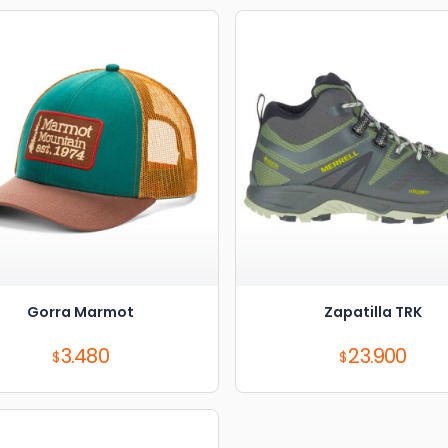
Gorra Marmot
Zapatilla TRK
Precio:
Precio:
3.480
23.900