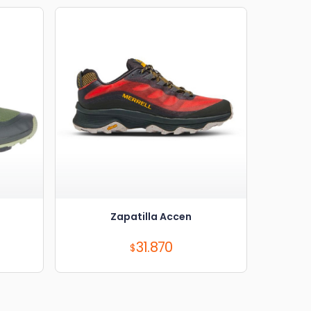
Zapatilla Accen
Precio:
31.870