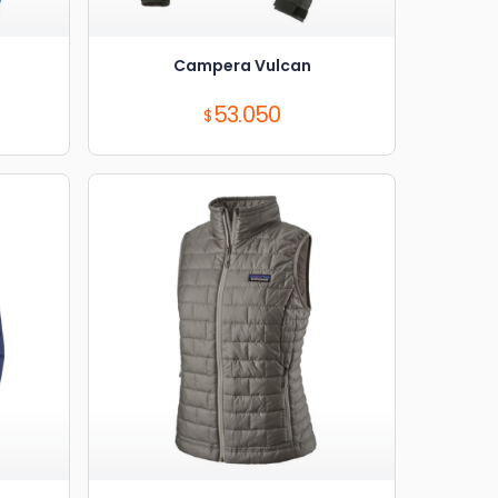
Campera Vulcan
Precio:
53.050