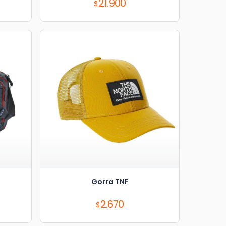
Precio:
21.900
Gorra TNF
Precio:
2.670