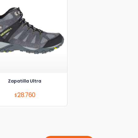
Zapatilla Ultra
Precio:
28.760