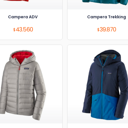
Campera ADV
Campera Trekking
Precio:
Precio:
43.560
39.870